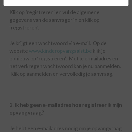
Klik op ‘registreren’ en vul de algemene
gegevens van de aanvrager in en klik op
‘registreren’.
Je krijgt een wachtwoord via e-mail. Op de
website
www.kinderopvangaalst.be
klik je
opnieuw op ‘registreren’. Met je e-mailadres en
het verkregen wachtwoord kan je nu aanmelden.
Klik op aanmelden en vervolledig je aanvraag.
2. Ik heb geen e-mailadres hoe registreer ik mijn
opvangvraag?
Je hebt een e-mailadres nodig om je opvangvraag